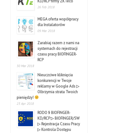
KD/RCP firmy ZKTeco
26 Feb 2018
MEGA oferta współpracy
dla Instalatorów
09 Mar 2018
Zarabiaj razem z nami na
systemach do rejestracji
czasu pracy BIOFINGER-
RCP
30 Mar 2018
Nieuczciwe kliknięcia
konkurencji w Twoje
reklamy w Google Ads ▷
Olbrzymia strata Twoich
pieniędzy!
23 Apr 2018
RODO § BIOFINGER-
KD/RCP ▷ BIOFINGER/SW
▷ Rejestracja Czasu Pracy
▷ Kontrola Dostępu