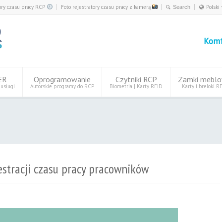
ory czasu pracy RCP
Foto rejestratory czasu pracy z kamerą
Polski
Deut
Engl
Komf
Eest
Polsk
ER
Oprogramowanie
Czytniki RCP
Zamki mebl
 usługi
Autorskie programy do RCP
Biometria | Karty RFID
Karty i breloki R
estracji czasu pracy pracowników