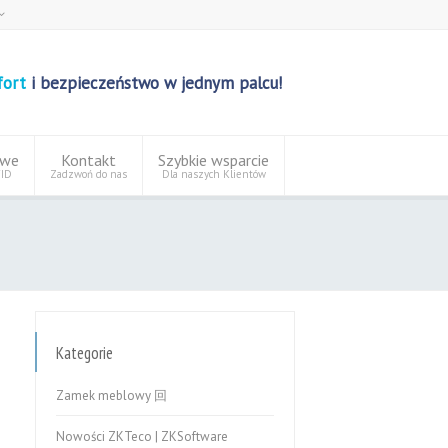
sch
ish
ort
i bezpieczeństwo w jednym palcu!
i
i
owe
Kontakt
Szybkie wsparcie
FID
Zadzwoń do nas
Dla naszych Klientów
Kategorie
Zamek meblowy 回
Nowości ZKTeco | ZKSoftware