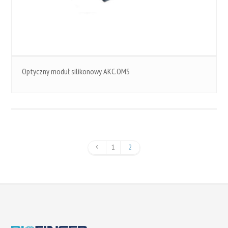
Optyczny moduł silikonowy AKC.OMS
1
2