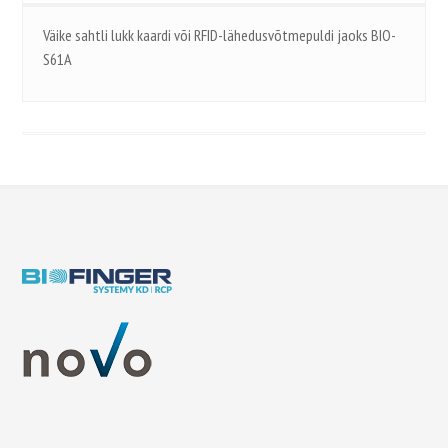
Väike sahtli lukk kaardi või RFID-lähedusvõtmepuldi jaoks BIO-
S61A