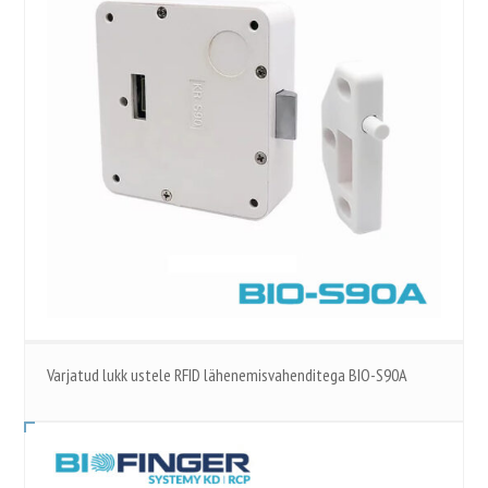
Varjatud lukk ustele RFID lähenemisvahenditega BIO-S90A