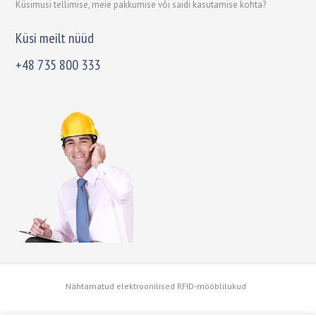
Küsimusi tellimise, meie pakkumise või saidi kasutamise kohta?
Küsi meilt nüüd
+48 735 800 333
Nähtamatud elektroonilised RFID-mööblilukud
Copyright © 2003 - 2018 PTC SECURITY SYSTEMS