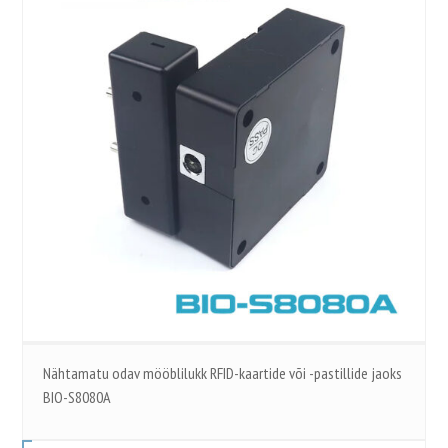
Nähtamatu odav mööblilukk RFID-kaartide või -pastillide jaoks
BIO-S8080A