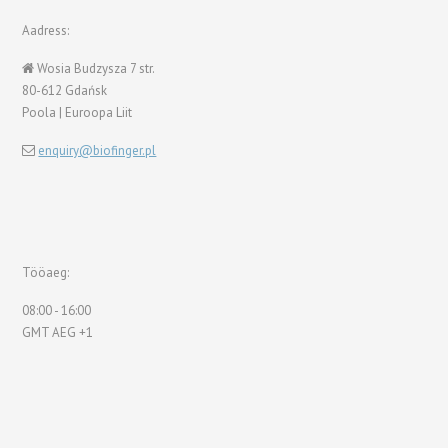
Aadress:
Wosia Budzysza 7 str.
80-612 Gdańsk
Poola | Euroopa Liit
enquiry@biofinger.pl
Tööaeg:
08:00 - 16:00
GMT AEG +1