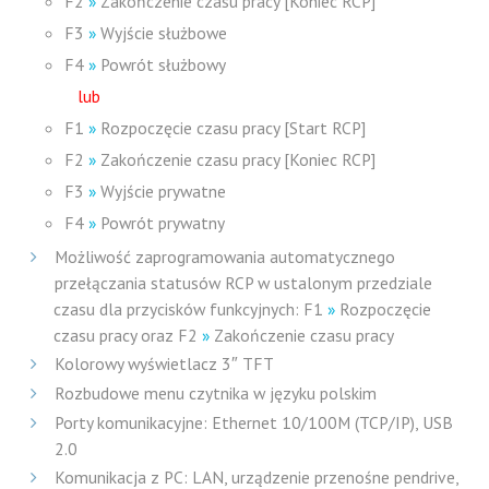
F2
»
Zakończenie czasu pracy [Koniec RCP]
F3
»
Wyjście służbowe
F4
»
Powrót służbowy
lub
F1
»
Rozpoczęcie czasu pracy [Start RCP]
F2
»
Zakończenie czasu pracy [Koniec RCP]
F3
»
Wyjście prywatne
F4
»
Powrót prywatny
Możliwość zaprogramowania automatycznego
przełączania statusów RCP w ustalonym przedziale
czasu dla przycisków funkcyjnych: F1
»
Rozpoczęcie
czasu pracy oraz F2
»
Zakończenie czasu pracy
Kolorowy wyświetlacz 3″ TFT
Rozbudowe menu czytnika w języku polskim
Porty komunikacyjne: Ethernet 10/100M (TCP/IP), USB
2.0
Komunikacja z PC: LAN, urządzenie przenośne pendrive,