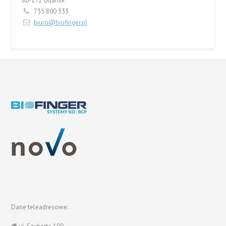
80-172 Gdańsk
735 800 333
biuro@biofinger.pl
Dane teleadresowe: