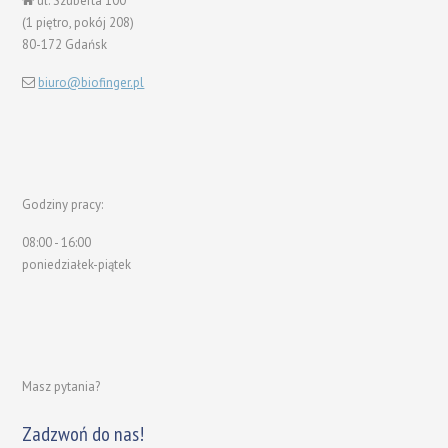
ul. Szuberta 100
(1 piętro, pokój 208)
80-172 Gdańsk
biuro@biofinger.pl
Godziny pracy:
08:00 - 16:00
poniedziałek-piątek
Masz pytania?
Zadzwoń do nas!