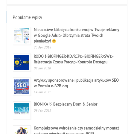
Popularne wpisy
Nieuczciwe kliknięcia konkurencji w Twoje reklamy
w Google Ads ▷ Olbrzymia strata Twoich
pieniędzy!
23 Apr 2018
RODO § BIOFINGER-KD/RCP ▷ BIOFINGER/SW ▷
Rejestracja Czasu Pracy ▷ Kontrola Dostępu
08 Jun 2018
Artykuły sponsorowane i publikacja artykułów SEO
w Portalu e-B2B.org
14 Jun 2021
BIONIKA ♡ Bezpieczny Dom & Senior
09 Feb 2023
Kompleksowe wdrożenie czy samodzielny montaż
systemu rejestracji czasu pracy RCP?