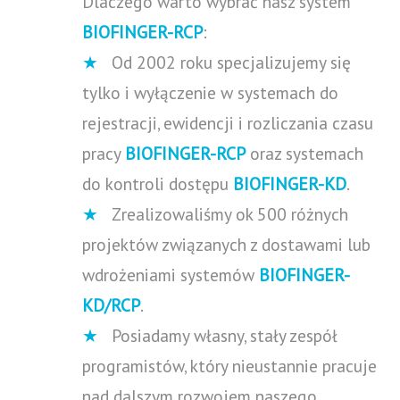
Dlaczego warto wybrać nasz system
BIOFINGER-RCP
:
★
Od 2002 roku specjalizujemy się
tylko i wyłączenie w systemach do
rejestracji, ewidencji i rozliczania czasu
pracy
BIOFINGER-RCP
oraz systemach
do kontroli dostępu
BIOFINGER-KD
.
★
Zrealizowaliśmy ok 500 różnych
projektów związanych z dostawami lub
wdrożeniami systemów
BIOFINGER-
KD/RCP
.
★
Posiadamy własny, stały zespół
programistów, który nieustannie pracuje
nad dalszym rozwojem naszego