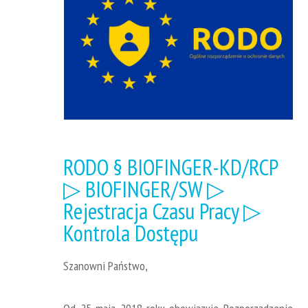
RODO § BIOFINGER-KD/RCP
▷ BIOFINGER/SW ▷
Rejestracja Czasu Pracy ▷
Kontrola Dostępu
Szanowni Państwo,