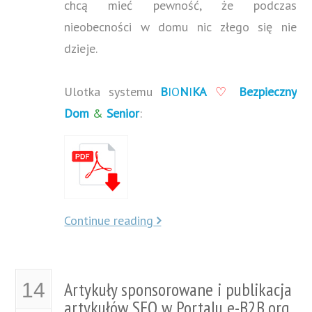
chcą mieć pewność, że podczas
nieobecności w domu nic złego się nie
dzieje.
Ulotka systemu
B
IO
N
I
KA
♡
Bezpieczny
Dom
&
Senior
:
Continue reading
Artykuły sponsorowane i publikacja
14
artykułów SEO w Portalu e-B2B.org