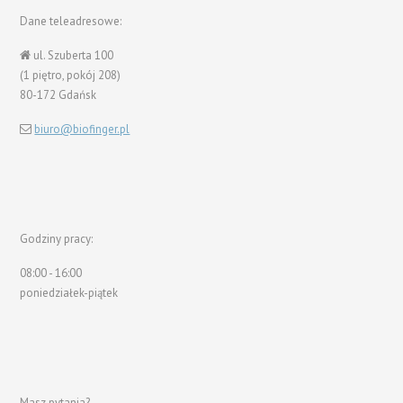
Dane teleadresowe:
ul. Szuberta 100
(1 piętro, pokój 208)
80-172 Gdańsk
biuro@biofinger.pl
Godziny pracy:
08:00 - 16:00
poniedziałek-piątek
Masz pytania?