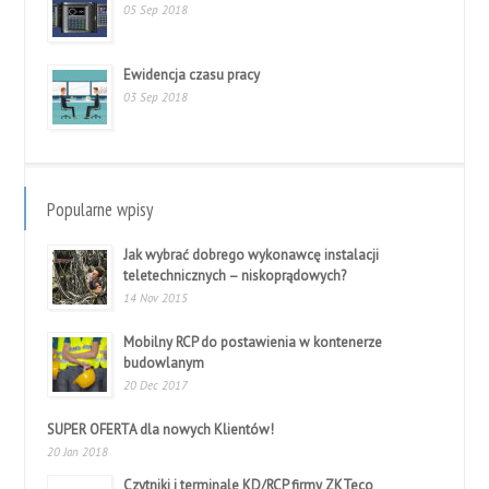
05 Sep 2018
Ewidencja czasu pracy
03 Sep 2018
Popularne wpisy
Jak wybrać dobrego wykonawcę instalacji
teletechnicznych – niskoprądowych?
14 Nov 2015
Mobilny RCP do postawienia w kontenerze
budowlanym
20 Dec 2017
SUPER OFERTA dla nowych Klientów!
20 Jan 2018
Czytniki i terminale KD/RCP firmy ZKTeco